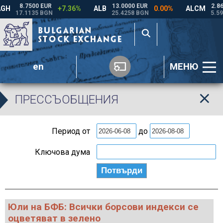
en
МЕНЮ
ПРЕССЪОБЩЕНИЯ
Период от
до
Ключова дума
Юли на БФБ: Всички борсови индекси се
оцветяват в зелено