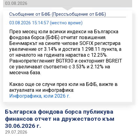
03.08.2026
Съобщение от БФБ (Прессъобщение от БФБ)
03.08.2026 15:14:57 (местно време)
През месец юли всички индекси на Българска
фондова борса (БФБ) отчитат повишения.
Бенчмаркът на сините чипове SOFIX регистрира
увеличение от 3.14% и достига 1 298.11 пункта, а
от началото на годината нараства с 12.25%.
Равнопретегленият BGTR30 и секторният BGREIT
се увеличават съответно с 3.53% и 2.12% на
месечна база.
Какво още се случи през юли на БФБ, вижте в
актуалната ни инфографика:
Инфографика, юли 2026 г.
Българска фондова борса публикува
финансов отчет на дружеството към
30.06.2026 г.
29.07.2026