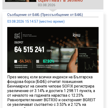
оцветяват в зелено
03.08.2026
Съобщение от БФБ (Прессъобщение от БФБ)
03.08.2026 15:14:57 (местно време)
През месец юли всички индекси на Българска
фондова борса (БФБ) отчитат повишения.
Бенчмаркът на сините чипове SOFIX регистрира
увеличение от 3.14% и достига 1 298.11 пункта, а
от началото на годината нараства с 12.25%.
Равнопретегленият BGTR30 и секторният BGREIT
се увеличават съответно с 3.53% и 2.12% на