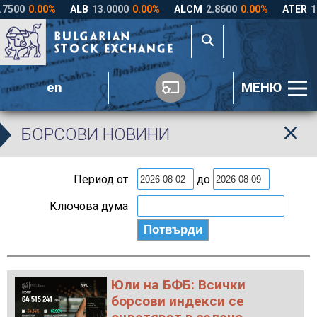
en
МЕНЮ
БОРСОВИ НОВИНИ
Период от
до
Ключова дума
Юли на БФБ: Всички
борсови индекси се