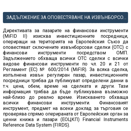
ЗАДЪЛЖЕНИЕ ЗА ОПОВЕСТЯВАНЕ НА ИЗВЪНБОРСОВИ СДЕЛКИ С ФИНАНСОВИ ИНСТРУМЕНТИ
Директивата за пазарите на финансови инструменти
(MiFID II) изисква инвестиционните посредници,
опериращи на територията на Европейския Съюз да
оповестяват сключените извънборсови сделки (OTC) с
финансови инструменти посредством ОМП.
Задължението обхваща всички OTC сделки с всички
видове финансови инструменти по чл. 20 и 21 от
Регламент (ЕС) № 600/2014 (MiFIR). За всяка сделка,
изпълнена извън регулиран пазар, инвестиционните
посредници трябва да публикуват определени данни в
т.ч. цена, обем, време на сделката и други. Тази
информация трябва да бъде публикувана възможно
най-близо до реално време. Изискването обхваща
всички финансови инструменти. Финансовият
инструмент, предмет на всеки доклад за търговия се
проверява спрямо оперираната от Европейския орган за
ценни книжа и пазари (ЕОЦКП) Financial Instruments
Reference Data System (FIRDS).