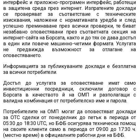
интерфейс и приложно-програмен интерфейс, работещи
в защитена среда през интернет. Изпратените доклади
се проверяват за съответствие с техническите
изисквания, наложени с нормативната уредба и след
успешно преминаване през всички проверки, те биват
незабавно оповестявани през съответната секция на
интернет-сайта на Борсата, както и до тях се дава достъп
в един или повече машинно-четими формата. Услугата
не предвижда възможност за отлагане на
оповестяването.
Информацията за публикуваните доклади е безплатна
за всички потребители.
Достъп до услугата за оповестяване имат само
инвестиционни посредници, сключили договор с
Борсата в качеството й на ОМП и разполагащи с
валидна комбинация от потребителско име и парола.
Потребителите на ОМП могат да оповестяват доклади
за OTC сделки от понеделник до петък в периода от
05:30 до 18:30 UTC, но БФБ осигурява техническа помощ
на своите клиенти само в периода от 09:00 до 17:30 ч.
(местно време) в официалните работни дни на БФБ.