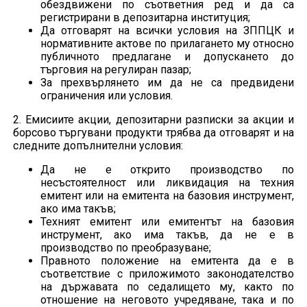
обездвижени по съответния ред и да са
регистрирани в депозитарна институция;
Да отговарят на всички условия на ЗППЦК и
нормативните актове по прилагането му относно
публичното предлагане и допускането до
търговия на регулиран пазар;
За прехвърлянето им да не са предвидени
ограничения или условия.
2. Емисиите акции, депозитарни разписки за акции и
борсово търгувани продукти трябва да отговарят и на
следните допълнителни условия:
Да не е открито производство по
несъстоятелност или ликвидация на техния
емитент или на емитента на базовия инструмент,
ако има такъв;
Техният емитент или емитентът на базовия
инструмент, ако има такъв, да не е в
производство по преобразуване;
Правното положение на емитента да е в
съответствие с приложимото законодателство
на държавата по седалището му, както по
отношение на неговото учредяване, така и по