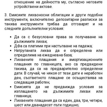
отношение на дейността му, съгласно неговите
устройствени актове.
3. Емисиите лихвоносни облигации и други подобни
инструменти, включително депозитарни разписки за
такива инструменти трябва да отговарят и на
следните допълнителни условия:
Да са с безусловни права за получаване на
дължимите лихви;
ДФа са платими при настъпване на падежа;
Натрупаната лихва да е определена или
определима на ежедневна база;
Лихвените плащания и амортизационните
плащания по главницата, ако са предвидени
такива, да са на предварително определени
дати. В случай, че някоя от тези дати е неработен
ден, съответното плащане се осъществява на
следващия работен;
Емисията да не предвижда условия за
изплащането на дължимите лихви или
главница;
Лихвените плащания да са един, два, три, четири,
шест или дванадесет пъти годишно;