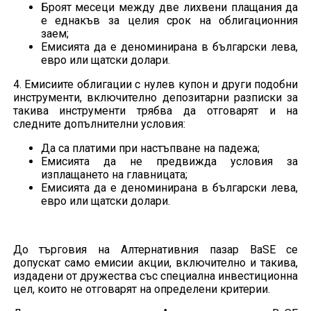
Броят месеци между две лихвени плащания да
е еднакъв за целия срок на облигационния
заем;
Емисията да е деноминирана в български лева,
евро или щатски долари.
4. Емисиите облигации с нулев купон и други подобни
инструменти, включително депозитарни разписки за
такива инструменти трябва да отговарят и на
следните допълнителни условия:
Да са платими при настъпване на падежа;
Емисията да не предвижда условия за
изплащането на главницата;
Емисията да е деноминирана в български лева,
евро или щатски долари.
До търговия на Алтернативния пазар BaSE се
допускат само емисии акции, включително и такива,
издадени от дружества със специална инвестиционна
цел, които не отговарят на определени критерии.