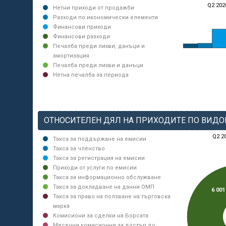
Q2 202
Нетни приходи от продажби
Разходи по икономически елементи
Финансови приходи
Финансови разходи
Печалба преди лихви, данъци и
амортизация
Печалба преди лихви и данъци
Нетна печалба за периода
ОТНОСИТЕЛЕН ДЯЛ НА ПРИХОДИТЕ ПО ВИДО
Q2 2
Такса за поддържане на емисии
Такса за членство
Такса за регистрация на емисии
Приходи от услуги по емисии
Такса за информационно обслужване
Такса за докладване на данни ОМП
6 001
Такса за право на ползване на търговска
марка
Комисиони за сделки на Борсата
Месечни комисионни за достъп до