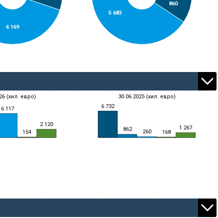
860
5 683
6 169
26 (хил. евро)
30.06.2025 (хил. евро)
6 732
6 117
2 120
1 267
862
260
168
154