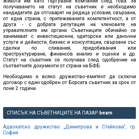
живота им като търгувани компании след това. За
получаването на статут на съветник е необходимо
кандидатите да отговарят на редица условия, свързани,
от една страна, с притежаваната компетентност, а от
друга - с добрата репутация на членовете на
управителните им органи. Съветниците обичайно се
занимават с инвестиционни, одиторски или данъчни
услуги и дейности, бизнес и консултации, свързани със
сделки по сливания, придобивания или
преструктуриране, финансов анализ и оценки и др.
Статут на съветник се получава след одобрение на
съответните документи от страна на БФБ.
Необходимо е всяко дружество-емитент да сключи
договор с един одобрен от Борсата съветник за срок от
поне 2 години.
СПИСЪК НА СЪВЕТНИЦИТЕ НА ПАЗАР
beam
Адвокатско дружество
„
Димитрова и Стайкова
“
, гр.
София