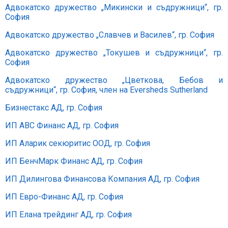
Адвокатско дружество
„
Микински и съдружници
“
, гр.
София
Адвокатско дружество „Славчев и Василев“, гр. София
Адвокатско дружество „Токушев и съдружници“, гр.
София
Адвокатско дружество „Цветкова, Бебов и
съдружници“, гр. София, член на Eversheds Sutherland
Бизнестакс АД, гр. София
ИП АВС Финанс АД, гр. София
ИП Аларик секюритис ООД
, гр. София
ИП БенчМарк Финанс АД, гр. София
ИП Дилингова Финансова Компания АД, гр. София
ИП Евро-Финанс АД, гр. София
ИП Елана трейдинг АД, гр. София