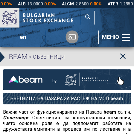
en
МЕНЮ
BEAM
-> СЪВЕТНИЦИ
СЪВЕТНИЦИ НА ПАЗАРА ЗА РАСТЕЖ НА МСП
beam
Важна част от функционирането на Пазара
beam
са т.н.
Съветници
. Съветниците са консултантски компании,
чиято основна роля е да подпомагат работата на
дружествата-емитенти в процеса им по листване и в