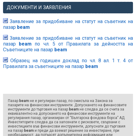
ДОКУМЕНТИ И ЗАЯВЛЕНИЯ
Заявление за придобиване на статут на съветник на
пазар
beam
Заявление за придобиване на статут на съветник на
пазар
beam
по чл. 5 от Правилата за дейността на
Съветниците на пазар
beam
Образец на годишен доклад по чл. 8 ал. 1 т. 4 от
Правилата за съветниците на пазар
beam
Пазар
beam
не е регулиран пазар, по смисъла на Закона за
пазарите на финансови инструменти. Допускането на финансовите
инструменти до търговия на пазар
beam
не следва да се счита за
еквивалентно на допускането на финансови инструменти на
регулирания пазар, организиран от “Българска фондова борса” АД.
Инвеститорите следва да са запознати с рисковете, свързани с
инвестициите във финансови инструменти, допуснати до търговия
на пазар
beam
и преди да вземат решение за инвестиране, при
необходимост, да потърсят допълнителна информация или