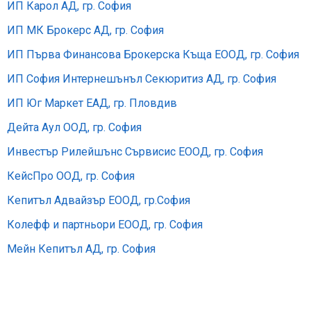
ИП Карол АД, гр. София
ИП МК Брокерс АД, гр. София
ИП Първа Финансова Брокерска Къща ЕООД, гр. София
ИП София Интернешънъл Секюритиз АД, гр. София
ИП Юг Маркет ЕАД, гр. Пловдив
Дейта Aул ООД, гр. София
Инвестър Рилейшънс Сървисис ЕООД, гр. София
КейсПро ООД, гр. София
Кепитъл Адвайзър ЕООД, гр.София
Колефф и партньори ЕООД, гр. София
Мейн Кепитъл АД, гр. София