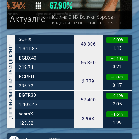
Актуално
Юли на БФБ: Всички борсови
индекси се оцветяват в зелено
др
SOFIX
+0.09%
48 306
ДНЕВНИ ИЗМЕНЕНИЯ НА ИНДЕКСИТЕ
1.13
1 311.87
BGBX40
+0.10%
56 360
0.21
219.71
BGREIT
+0.07%
2 779
0.17
236.72
BGTR30
+0.19%
57 400
2.05
1 102.47
beamX
+1.64%
2 983
1.99
123.52