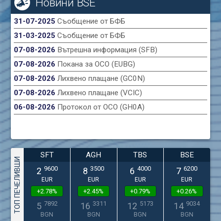
Новини BSE
31-07-2025
Съобщение от БФБ
31-03-2025
Съобщение от БФБ
07-08-2026
Вътрешна информация (SFB)
07-08-2026
Покана за ОСО (EUBG)
07-08-2026
Лихвено плащане (GC0N)
07-08-2026
Лихвено плащане (VCIC)
06-08-2026
Протокол от ОСО (GH0A)
SFT
AGH
TBS
BSE
ТОП ПЕЧЕЛИВШИ
9600
3500
4000
6200
2
8
6
7
EUR
EUR
EUR
EUR
+2.78%
+2.45%
+0.79%
+0.26%
7892
3311
5173
9034
5
16
12
14
BGN
BGN
BGN
BGN