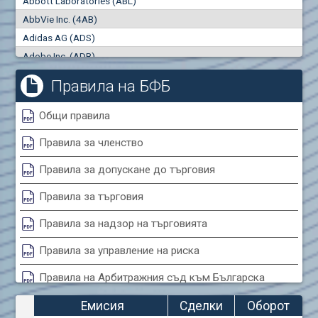
Abbott Laboratories (ABL)
"купува"
"продава"
0
000
0
000
AbbVie Inc. (4AB)
Сделки
Оборот (евро)
Adidas AG (ADS)
0
0
Adobe Inc. (ADB)
Advanced Micro Devices Inc. (AMD)
Правила на БФБ
Agrana Beteiligungs AG (AGB2)
Air Canada Inc. (ADH2)
Общи правила
Air France (AFR0)
Правила за членство
Air Liquide SA (AIL)
Airbus SE (AIR)
Правила за допускане до търговия
Aixtron SE (AIXA)
Правила за търговия
Algonquin Power & Utilities Corp (751)
Alibaba Group Holding Ltd. (AHLA)
Правила за надзор на търговията
Allianz SE (ALV)
Правила за управление на риска
Alphabet Inc. (ABEA)
Правила на Арбитражния съд към Българска
Alphabet Inc. (ABEC)
фондова борса
Altria Group Inc. (PHM7)
Емисия
Сделки
Оборот
Amazon.com Inc. (AMZ)