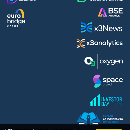
BASF SE (BAS)
Bayer AG (BAYN)
Bayerische Motoren Werke AG (BMW)
BE Semiconductor Industries N.V. (BSI)
Bechtle AG (BC8)
Berkshire Hathaway Inc. (BRYN)
Beyond Meat Inc. (0Q3)
BioNTech SE (ADRs) (22UA)
Bitcoin Group SE (ADE)
BNP Paribas (BNP)
Boeing Co. (BCO)
BP PLC (BPE5)
British American Tobacco PLC (BMT)
Brown Forman Corp. (BF5B)
BYD Co. Ltd. (BY6)
Canadian National Railway Co. (CY2)
Capital One Financial Corp. (CFX)