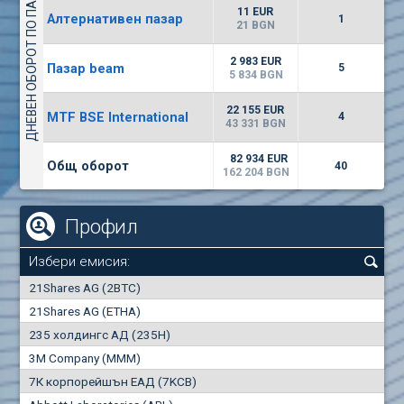
ДНЕВЕН ОБОРОТ ПО ПАЗАРИ
5719
3 600 BGN
2
BGN
11 EUR
Алтернативен пазар
1
(MONB) Монбат
21 BGN
0100
1
EUR
0.00%
2 983 EUR
Пазар beam
9753
5
1
BGN
5 834 BGN
(WISR) Уайзър технолоджи
22 155 EUR
MTF BSE International
4
7000
43 331 BGN
1
EUR
-0.58%
3249
3
BGN
82 934 EUR
Общ оборот
40
162 204 BGN
Профил
Избери емисия:
0
21Shares AG (2BTC)
000
21Shares AG (ETHA)
235 холдингс АД (235H)
0.000
0.00%
3M Company (MMM)
7К корпорейшън ЕАД (7KCB)
Най-добра
Най-добра