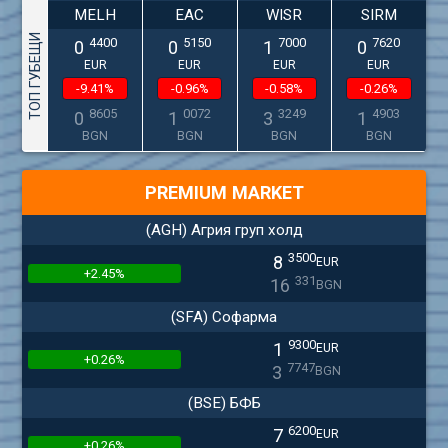
MELH
EAC
WISR
SIRM
ТОП ГУБЕЩИ
4400
5150
7000
7620
0
0
1
0
EUR
EUR
EUR
EUR
-9.41%
-0.96%
-0.58%
-0.26%
8605
0072
3249
4903
0
1
3
1
BGN
BGN
BGN
BGN
PREMIUM MARKET
(AGH) Агрия груп холд
3500
8
EUR
+2.45%
331
16
BGN
(SFA) Софарма
9300
1
EUR
+0.26%
7747
3
BGN
(BSE) БФБ
6200
7
EUR
+0.26%