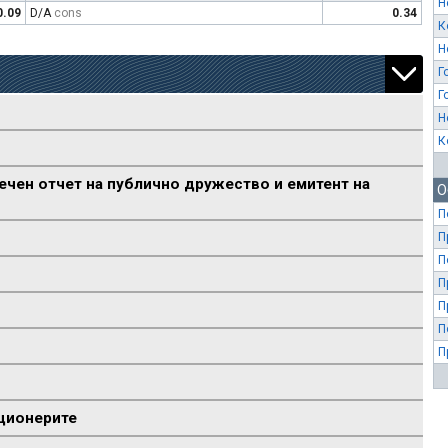
Н
0.09
D/A
cons
0.34
К
Н
Г
Г
Н
К
ечен отчет на публично дружество и емитент на
О
П
П
П
П
П
П
П
ционерите