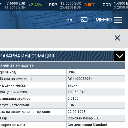
en
МЕНЮ
ПАЗАРНА ИНФОРМАЦИЯ
анни за емисията
орсов код
SNRG
SIN код на емисията
BG1100033981
ид ценни книжа
акции
рой ценни книжа
18 358 849
оминална стойност
0.5100
алута на търговия
EUR
ата на въвеждане на търговия
22.06.1998
азар
Основен пазар BSE
азарен сегмент
Сегмент акции Standard