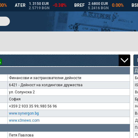
%
Д
Финансови и застрахователни дейности
Б
6421 - Дейност на холдингови дружества
I
ул. Солунска 2
В
София
Б
+359 2 933 35 99; 980 56 96
Н
www.synergon.bg
В
www.x3news.com
Д
П
П
Петя Павлова