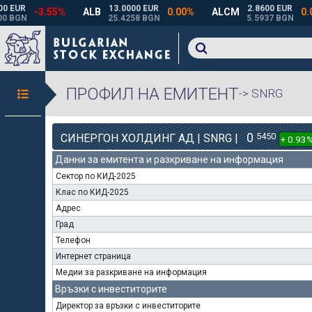
ПРОФИЛ НА ЕМИТЕНТ
-> SNRG
0
5450
СИНЕРГОН ХОЛДИНГ АД | SNRG |
+ 0.93
Данни за емитента и разкриване на информация
Сектор по КИД-2025
Клас по КИД-2025
Адрес
Град
Телефон
Интернет страница
Медии за разкриване на информация
Връзки с инвеститорите
Директор за връзки с инвеститорите