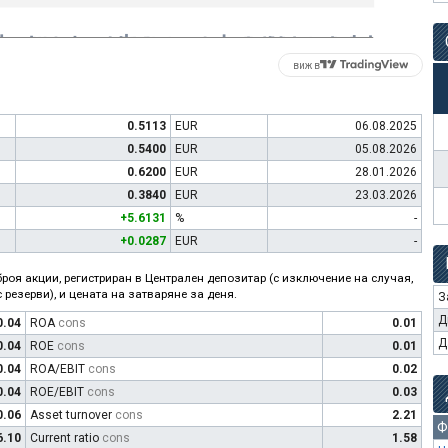
виж в
0.5113
EUR
06.08.2025
0.5400
EUR
05.08.2026
0.6200
EUR
28.01.2026
0.3840
EUR
23.03.2026
+5.6131
%
-
+0.0287
EUR
-
роя акции, регистриран в Централен депозитар (с изключение на случая,
 резерви), и цената на затваряне за деня.
З
Д
0.04
ROA
cons
0.01
Д
0.04
ROE
cons
0.01
0.04
ROA/EBIT
cons
0.02
0.04
ROE/EBIT
cons
0.03
0.06
Asset turnover
cons
2.21
Ф
6.10
Current ratio
cons
1.58