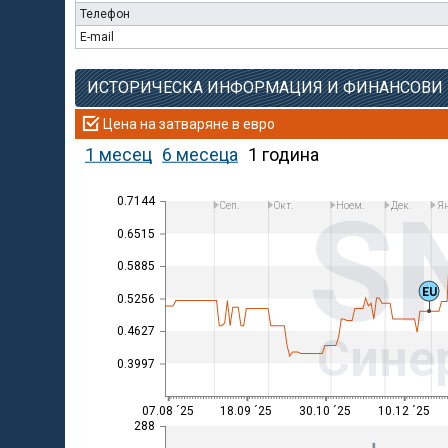
Телефон
E-mail
ИСТОРИЧЕСКА ИНФОРМАЦИЯ И ФИНАНСОВИ
Цена на затваряне в евро
1 месец
6 месеца
1 година
S
0.7144
Сеп.
Окт.
Ноем.
Дек.
Ян
0.6515
0.5885
EU
0.5256
0.4627
Сине
0.3997
07.08 ´25
18.09 ´25
30.10 ´25
10.12 ´25
288