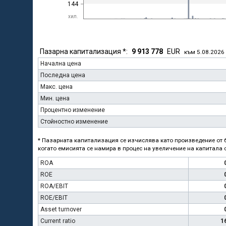
144
хил.
Пазарна капитализация *:
9 913 778
EUR
към 5.08.2026
Начална цена
Последна цена
Макс. цена
Мин. цена
Процентно изменение
Стойностно изменение
* Пазарната капитализация се изчислява като произведение от б
когато емисията се намира в процес на увеличение на капитала с
ROA
ROE
ROA/EBIT
ROE/EBIT
Asset turnover
Current ratio
1