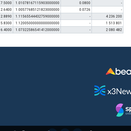
7.5000
1.01078167115903000000
0.0800
-
12.6400
1.00577685121823000000
0.0726
-
12.8890
1.11565544432759000000
-
4 236 200
5.8300
1.12005000000000000000
-
1 513 801
6.4000
1.07322586541412000000
-
2 080 482