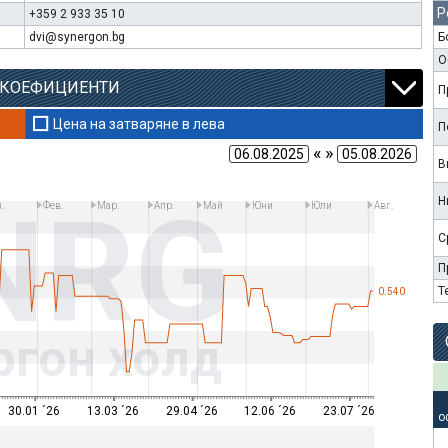
Р
+359 2 933 35 10
dvi@synergon.bg
Б
О
 КОЕФИЦИЕНТИ
П
Цена на затваряне в лева
П
« »
В
NRG
Н
.
Фев.
Мар.
Апр.
Май
Юни
Юли
Авг.
С
П
Т
0.540
ргон холд
30.01 ´26
13.03 ´26
29.04 ´26
12.06 ´26
23.07 ´26
о