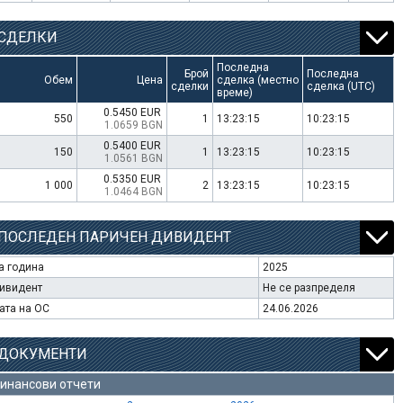
СДЕЛКИ
Последна
Брой
Последна
Обем
Цена
сделка (местно
сделки
сделка (UTC)
време)
0.5450 EUR
550
1
13:23:15
10:23:15
1.0659 BGN
0.5400 EUR
150
1
13:23:15
10:23:15
1.0561 BGN
0.5350 EUR
1 000
2
13:23:15
10:23:15
1.0464 BGN
ПОСЛЕДЕН ПАРИЧЕН ДИВИДЕНТ
а година
2025
ивидент
Не се разпределя
ата на ОС
24.06.2026
ДОКУМЕНТИ
инансови отчети