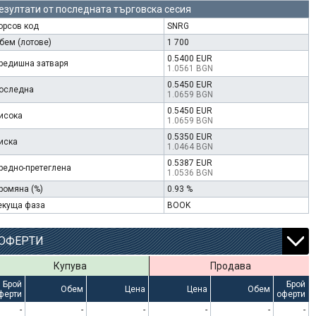
езултати от последната търговска сесия
орсов код
SNRG
бем (лотове)
1 700
0.5400 EUR
редишна затваря
1.0561 BGN
0.5450 EUR
оследна
1.0659 BGN
0.5450 EUR
исока
1.0659 BGN
0.5350 EUR
иска
1.0464 BGN
0.5387 EUR
редно-претеглена
1.0536 BGN
ромяна (%)
0.93 %
екуща фаза
BOOK
ОФЕРТИ
Купува
Продава
Брой
Брой
Обем
Цена
Цена
Обем
ферти
оферти
-
-
-
-
-
-