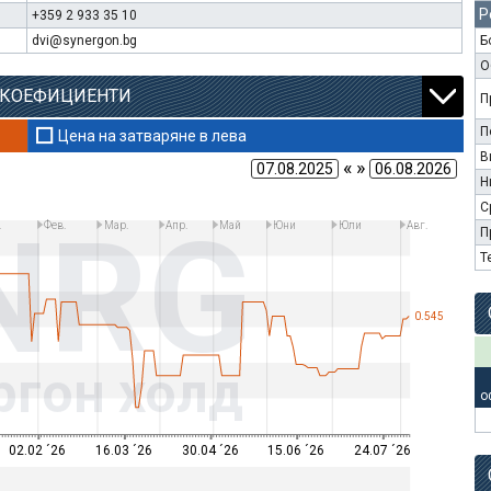
Р
+359 2 933 35 10
dvi@synergon.bg
Б
О
 КОЕФИЦИЕНТИ
П
П
Цена на затваряне в лева
В
« »
Н
С
NRG
.
Фев.
Мар.
Апр.
Май
Юни
Юли
Авг.
П
Т
0.545
ргон холд
о
02.02 ´26
16.03 ´26
30.04 ´26
15.06 ´26
24.07 ´26