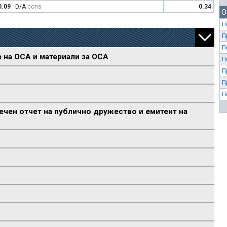
0.09
D/A
cons
0.34
О
П
П
П
е на ОСА и материали за ОСА
П
П
П
П
ечен отчет на публично дружество и емитент на