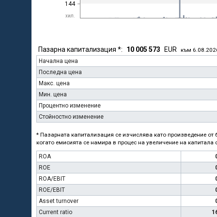
144
хил.
Пазарна капитализация *:
10 005 573
EUR
към 6.08.202
Начална цена
Последна цена
Макс. цена
Мин. цена
Процентно изменение
Стойностно изменение
* Пазарната капитализация се изчислява като произведение от б
когато емисията се намира в процес на увеличение на капитала с
ROA
ROE
ROA/EBIT
ROE/EBIT
Asset turnover
Current ratio
1