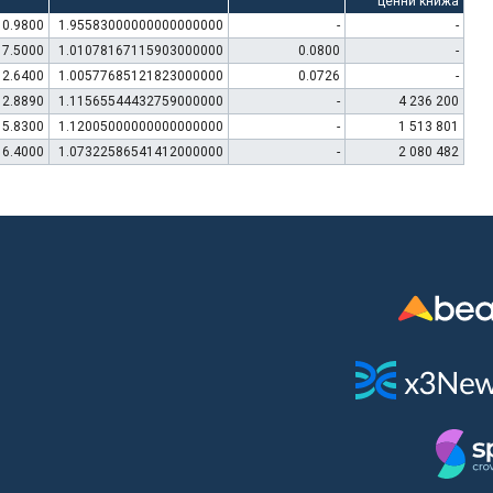
ценни книжа
0.9800
1.95583000000000000000
-
-
7.5000
1.01078167115903000000
0.0800
-
12.6400
1.00577685121823000000
0.0726
-
12.8890
1.11565544432759000000
-
4 236 200
5.8300
1.12005000000000000000
-
1 513 801
6.4000
1.07322586541412000000
-
2 080 482