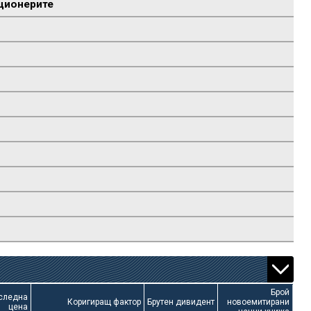
ционерите
Брой
следна
Коригиращ фактор
Брутен дивидент
новоемитирани
цена