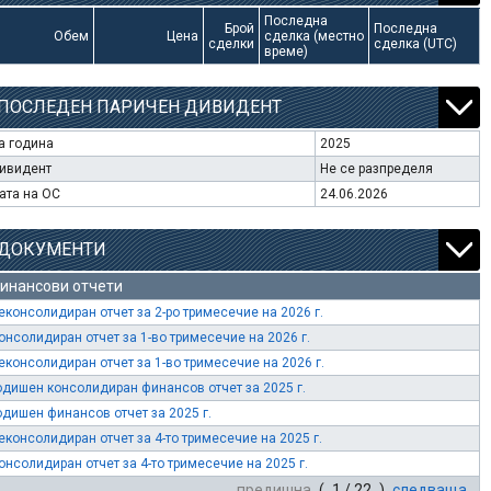
Последна
Брой
Последна
Обем
Цена
сделка (местно
сделки
сделка (UTC)
време)
ПОСЛЕДЕН ПАРИЧЕН ДИВИДЕНТ
а година
2025
ивидент
Не се разпределя
ата на ОС
24.06.2026
ДОКУМЕНТИ
инансови отчети
еконсолидиран отчет за 2-ро тримесечие на 2026 г.
онсолидиран отчет за 1-во тримесечие на 2026 г.
еконсолидиран отчет за 1-во тримесечие на 2026 г.
одишен консолидиран финансов отчет за 2025 г.
одишен финансов отчет за 2025 г.
еконсолидиран отчет за 4-то тримесечие на 2025 г.
онсолидиран отчет за 4-то тримесечие на 2025 г.
предишна
( 1 / 22 )
следваща