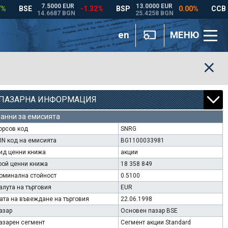
en
МЕНЮ
ПАЗАРНА ИНФОРМАЦИЯ
анни за емисията
орсов код
SNRG
SIN код на емисията
BG1100033981
ид ценни книжа
акции
рой ценни книжа
18 358 849
оминална стойност
0.5100
алута на търговия
EUR
ата на въвеждане на търговия
22.06.1998
азар
Основен пазар BSE
азарен сегмент
Сегмент акции Standard