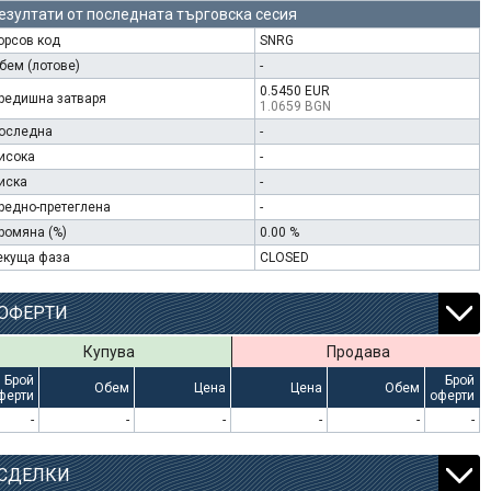
езултати от последната търговска сесия
орсов код
SNRG
бем (лотове)
-
0.5450 EUR
редишна затваря
1.0659 BGN
оследна
-
исока
-
иска
-
редно-претеглена
-
ромяна (%)
0.00 %
екуща фаза
CLOSED
ОФЕРТИ
Купува
Продава
Брой
Брой
Обем
Цена
Цена
Обем
ферти
оферти
-
-
-
-
-
-
СДЕЛКИ