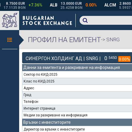
ПРОФИЛ НА ЕМИТЕНТ
-> SNRG
0
5450
СИНЕРГОН ХОЛДИНГ АД | SNRG |
0.00%
Данни за емитента и разкриване на информация
Сектор по КИД-2025
Клас по КИД-2025
Адрес
Град
Телефон
Интернет страница
Медии за разкриване на информация
Връзки с инвеститорите
Директор за връзки с инвеститорите