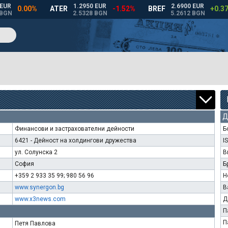
Д
Финансови и застрахователни дейности
Б
6421 - Дейност на холдингови дружества
I
ул. Солунска 2
В
София
Б
+359 2 933 35 99; 980 56 96
Н
www.synergon.bg
В
www.x3news.com
Д
П
П
Петя Павлова