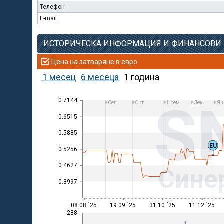
Телефон
E-mail
ИСТОРИЧЕСКА ИНФОРМАЦИЯ И ФИНАНСОВИ
Цена на затваряне в евро
1 месец
6 месеца
1 година
S
0.7144
Сеп.
Окт.
Ноем.
Дек.
Ян
0.6515
0.5885
EU
0.5256
0.4627
Сине
0.3997
08.08 ´25
19.09 ´25
31.10 ´25
11.12 ´25
288