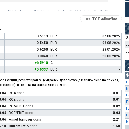
виж в
6
0.5113
EUR
07.08.2025
З
0.5450
EUR
06.08.2026
Д
0.6200
EUR
28.01.2026
Д
0.3840
EUR
23.03.2026
+6.5910
%
-
+0.0337
EUR
-
Ф
роя акции, регистриран в Централен депозитар (с изключение на случая,
Н
 резерви), и цената на затваряне за деня.
К
0.04
ROA
cons
0.01
Н
0.04
ROE
cons
0.01
Г
0.04
ROA/EBIT
cons
0.02
Г
0.04
ROE/EBIT
cons
0.03
Н
0.06
Asset turnover
cons
2.21
К
6.10
Current ratio
cons
1.58