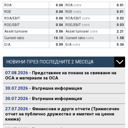
ROA
0.04
ROA
cons
0.01
ROE
0.04
ROE
cons
0.01
ROA/EBIT
0.04
ROA/EBIT
cons
0.02
ROE/EBIT
0.04
ROE/EBIT
cons
0.03
Asset turnover
0.06
Asset turnover
cons
2.21
Current ratio
16.10
Current ratio
cons
1.58
D/A
0.09
D/A
cons
0.34
НОВИНИ ПРЕЗ ПОСЛЕДНИТЕ 2 МЕСЕЦА
07.08.2026
- Представяне на покана за свикване на
ОСА и материали за ОСА
30.07.2026
- Вътрешна информация
30.07.2026
- Вътрешна информация
27.07.2026
- Финансови и други отчети (Тримесечен
отчет на публично дружество и емитент на ценни
книжа)