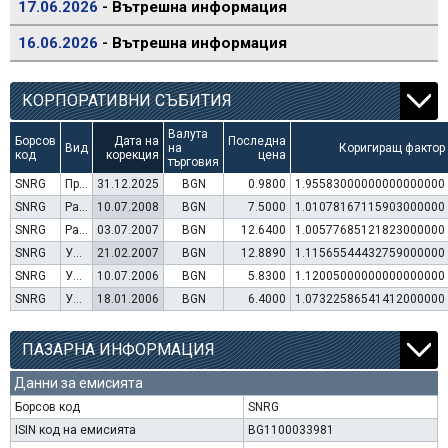
17.06.2026
- Вътрешна информация
16.06.2026
- Вътрешна информация
КОРПОРАТИВНИ СЪБИТИЯ
Валута
Борсов
Дата на
Последна
Вид
на
Коригиращ фактор
код
корекция
цена
търговия
SNRG
Преминаване към търговия в Евро
31.12.2025
BGN
0.9800
1.95583000000000000000
SNRG
Раздаване на дивидент
10.07.2008
BGN
7.5000
1.01078167115903000000
SNRG
Раздаване на дивидент
03.07.2007
BGN
12.6400
1.00577685121823000000
SNRG
Увеличение на капитал (права)
21.02.2007
BGN
12.8890
1.11565544432759000000
SNRG
Увеличение на капитал (резерви)
10.07.2006
BGN
5.8300
1.12005000000000000000
SNRG
Увеличение на капитал (права)
18.01.2006
BGN
6.4000
1.07322586541412000000
ПАЗАРНА ИНФОРМАЦИЯ
Данни за емисията
Борсов код
SNRG
ISIN код на емисията
BG1100033981