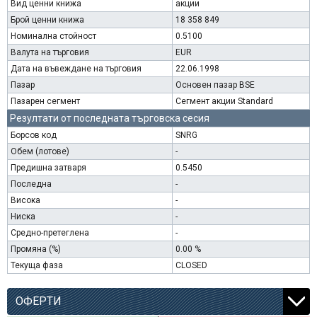
Вид ценни книжа
акции
Брой ценни книжа
18 358 849
Номинална стойност
0.5100
Валута на търговия
EUR
Дата на въвеждане на търговия
22.06.1998
Пазар
Основен пазар BSE
Пазарен сегмент
Сегмент акции Standard
Резултати от последната търговска сесия
Борсов код
SNRG
Обем (лотове)
-
Предишна затваря
0.5450
Последна
-
Висока
-
Ниска
-
Средно-претеглена
-
Промяна (%)
0.00 %
Текуща фаза
CLOSED
ОФЕРТИ