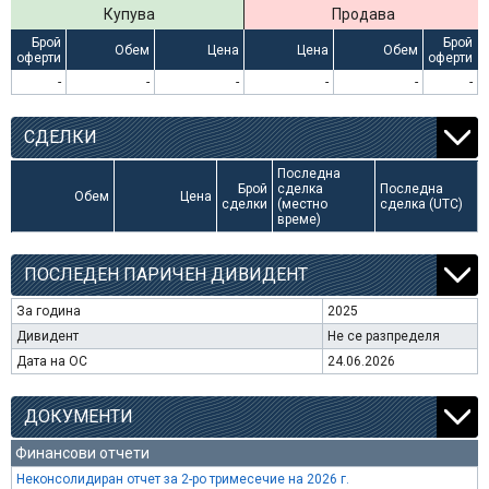
Купува
Продава
Брой
Брой
Обем
Цена
Цена
Обем
оферти
оферти
-
-
-
-
-
-
СДЕЛКИ
Последна
Брой
сделка
Последна
Обем
Цена
сделки
(местно
сделка (UTC)
време)
ПОСЛЕДЕН ПАРИЧЕН ДИВИДЕНТ
За година
2025
Дивидент
Не се разпределя
Дата на ОС
24.06.2026
ДОКУМЕНТИ
Финансови отчети
Неконсолидиран отчет за 2-ро тримесечие на 2026 г.