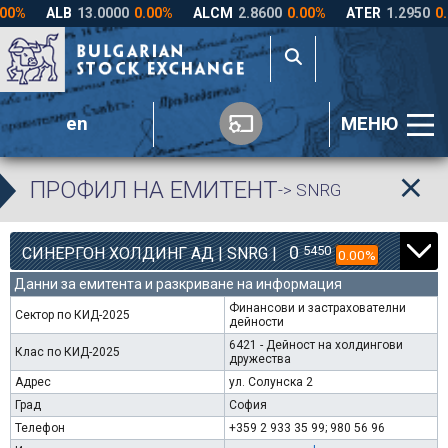
en
МЕНЮ
ПРОФИЛ НА ЕМИТЕНТ
-> SNRG
0
5450
СИНЕРГОН ХОЛДИНГ АД | SNRG |
0.00%
Данни за емитента и разкриване на информация
Финансови и застрахователни
Сектор по КИД-2025
дейности
6421 - Дейност на холдингови
Клас по КИД-2025
дружества
Адрес
ул. Солунска 2
Град
София
Телефон
+359 2 933 35 99; 980 56 96