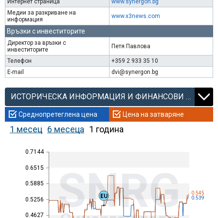
Интернет страница
www.synergon.bg
Медии за разкриване на
www.x3news.com
информация
Връзки с инвеститорите
Директор за връзки с
Петя Павлова
инвеститорите
Телефон
+359 2 933 35 10
E-mail
dvi@synergon.bg
ИСТОРИЧЕСКА ИНФОРМАЦИЯ И ФИНАНСОВИ КОЕФИЦИЕНТИ
Среднопретеглена цена
Цена на затваряне
1 месец
6 месеца
1 година
0.7144
SNRG
0.6515
0.5885
0.545
EU
0.539
0.5256
0.4627