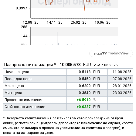
Синергон холд
0.3997
12.08 ´25
14.11 ´25
26.02 ´26
10.06 ´26
288
144
хил.
виж в
Пазарна капитализация *:
10 005 573
EUR
към 7.08.2026
Начална цена
0.5113
EUR
11.08.2025
Последна цена
0.5450
EUR
07.08.2026
Макс. цена
0.6200
EUR
28.01.2026
Мин. цена
0.3840
EUR
23.03.2026
Процентно изменение
+6.5910
%
-
Стойностно изменение
+0.0337
EUR
-
* Пазарната капитализация се изчислява като произведение от броя
акции, регистриран в Централен депозитар (с изключение на случая, когато
емисията се намира в процес на увеличение на капитала с резерви), и
цената на затваряне за деня.