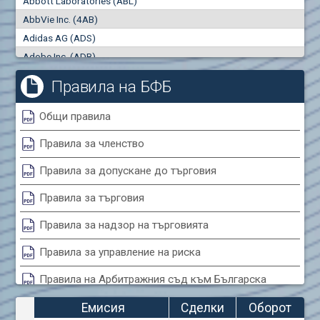
Abbott Laboratories (ABL)
"купува"
"продава"
0
000
0
000
AbbVie Inc. (4AB)
Сделки
Оборот (евро)
Adidas AG (ADS)
0
0
Adobe Inc. (ADB)
Advanced Micro Devices Inc. (AMD)
Правила на БФБ
Agrana Beteiligungs AG (AGB2)
Air Canada Inc. (ADH2)
Общи правила
Air France (AFR0)
Правила за членство
Air Liquide SA (AIL)
Airbus SE (AIR)
Правила за допускане до търговия
Aixtron SE (AIXA)
Правила за търговия
Algonquin Power & Utilities Corp (751)
Alibaba Group Holding Ltd. (AHLA)
Правила за надзор на търговията
Allianz SE (ALV)
Правила за управление на риска
Alphabet Inc. (ABEA)
Правила на Арбитражния съд към Българска
Alphabet Inc. (ABEC)
фондова борса
Altria Group Inc. (PHM7)
Емисия
Сделки
Оборот
Amazon.com Inc. (AMZ)