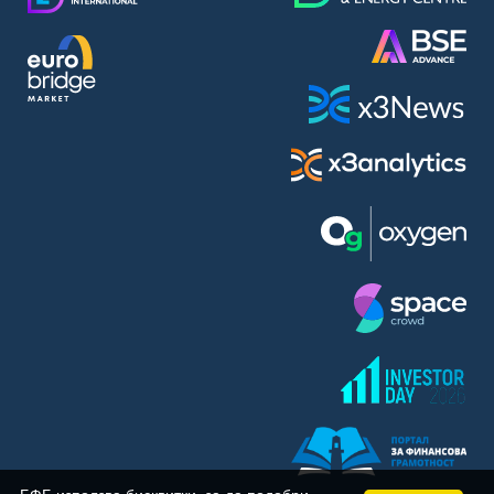
BASF SE (BAS)
Bayer AG (BAYN)
Bayerische Motoren Werke AG (BMW)
BE Semiconductor Industries N.V. (BSI)
Bechtle AG (BC8)
Berkshire Hathaway Inc. (BRYN)
Beyond Meat Inc. (0Q3)
BioNTech SE (ADRs) (22UA)
Bitcoin Group SE (ADE)
BNP Paribas (BNP)
Boeing Co. (BCO)
BP PLC (BPE5)
British American Tobacco PLC (BMT)
Brown Forman Corp. (BF5B)
BYD Co. Ltd. (BY6)
Canadian National Railway Co. (CY2)
Capital One Financial Corp. (CFX)