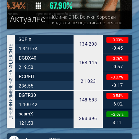
Актуално
Юли на БФБ: Всички борсови
индекси се оцветяват в зелено
др
SOFIX
-0.03%
134 208
ДНЕВНИ ИЗМЕНЕНИЯ НА ИНДЕКСИТЕ
-0.45
1 310.74
BGBX40
-0.26%
164 115
-0.57
219.50
BGREIT
-0.07%
21 023
-0.17
236.55
BGTR30
-0.54%
148 583
-6.02
1 100.42
beamX
+2.63%
363 396
3.11
121.53