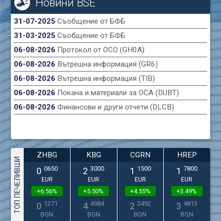
Новини BSE
31-07-2025
Съобщение от БФБ
31-03-2025
Съобщение от БФБ
06-08-2026
Протокол от ОСО (GH0A)
06-08-2026
Вътрешна информация (GR6)
06-08-2026
Вътрешна информация (TIB)
06-08-2026
Покана и материали за ОСА (DUBT)
06-08-2026
Финансови и други отчети (DLCB)
ZHBG
KBG
CGRN
HREP
ТОП ПЕЧЕЛИВШИ
0650
3000
1500
7800
0
2
1
1
EUR
EUR
EUR
EUR
+6.56%
+5.50%
+4.55%
+3.49%
1271
4984
2492
4813
0
4
2
3
BGN
BGN
BGN
BGN