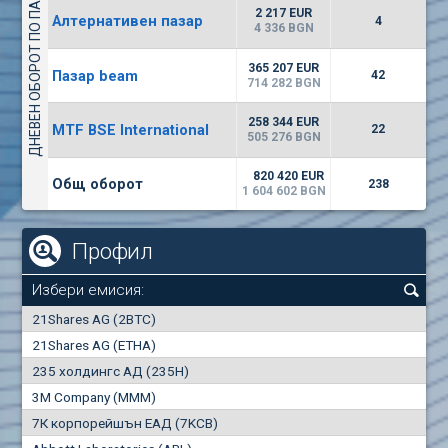
ДНЕВЕН ОБОРОТ ПО ПАЗАРИ
1442
17 553 BGN
1
BGN
2 217 EUR
Алтернативен пазар
4
(WISR) Уайзър технолоджи
4 336 BGN
7100
1
EUR
-3.93%
365 207 EUR
Пазар beam
3444
42
3
BGN
714 282 BGN
(CHIM) Химимпорт
258 344 EUR
MTF BSE International
22
5850
505 276 BGN
0
EUR
-4.88%
1441
1
BGN
820 420 EUR
Общ оборот
238
1 604 602 BGN
Профил
Избери емисия:
0
21Shares AG (2BTC)
000
21Shares AG (ETHA)
235 холдингс АД (235H)
0.000
0.00%
3M Company (MMM)
7К корпорейшън ЕАД (7KCB)
Най-добра
Най-добра