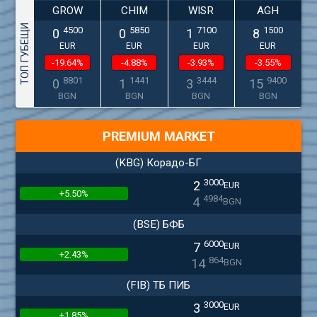
GROW
CHIM
WISR
AGH
ТОП ГУБЕЩИ
4500
5850
7100
1500
0
0
1
8
EUR
EUR
EUR
EUR
-19.64%
-4.88%
-3.93%
-3.55%
8801
1441
3444
9400
0
1
3
15
BGN
BGN
BGN
BGN
PREMIUM MARKET
(KBG) Корадо-БГ
3000
2
EUR
+5.50%
4984
4
BGN
(BSE) БФБ
6000
7
EUR
+2.43%
864
14
BGN
(FIB) ТБ ПИБ
3000
3
EUR
+1.85%