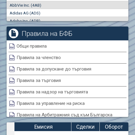
AbbVie Inc. (4AB)
Сделки
Оборот (евро)
Adidas AG (ADS)
0
0
Adobe Inc. (ADB)
Advanced Micro Devices Inc. (AMD)
Правила на БФБ
Agrana Beteiligungs AG (AGB2)
Air Canada Inc. (ADH2)
Общи правила
Air France (AFR0)
Правила за членство
Air Liquide SA (AIL)
Airbus SE (AIR)
Правила за допускане до търговия
Aixtron SE (AIXA)
Правила за търговия
Algonquin Power & Utilities Corp (751)
Alibaba Group Holding Ltd. (AHLA)
Правила за надзор на търговията
Allianz SE (ALV)
Правила за управление на риска
Alphabet Inc. (ABEA)
Правила на Арбитражния съд към Българска
Alphabet Inc. (ABEC)
фондова борса
Altria Group Inc. (PHM7)
Емисия
Сделки
Оборот
Amazon.com Inc. (AMZ)
Правила за конфликтите на интереси