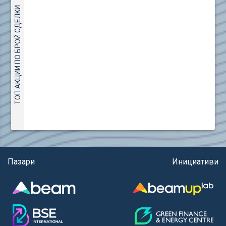
(евро)
AMC Entertainment Holdings Inc Class A New (AH91)
ТОП АКЦИИ ПО БРОЙ СДЕЛКИ
Правила за регистрация и търговия на държавни
Amundi S.A. (ANI)
ценни книжа
Anheuser (1NBA)
Правила за подаване на вътрешни сигнали
Apple Inc. (APC)
Aroundtown Property Hldgs S.A. (AT1)
ASML Holding N.V. (ASME)
Assicurazioni Generali S.P.A. (ASG)
Astrazeneca PLC (ZEG)
AT & T Inc. (SOBA)
Aumovio SE (AMV0)
Aurora Cannabis Inc. (21P)
Axa (AXA)
Пазари
Инициативи
Baidu Inc. (B1C)
Ballard Power Systems Inc. (PO0)
Banco Santander S.A. (BSD2)
Bank of America Corp. (NCB)
Barrick Mining Corp. (ABR0)