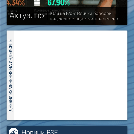
Актуално
Юли на БФБ: Всички борсови
индекси се оцветяват в зелено
др
ДНЕВНИ ИЗМЕНЕНИЯ НА ИНДЕКСИТЕ
Новини BSE