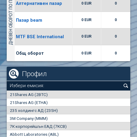
ДНЕВЕН ОБОРОТ ПО ПАЗАРИ
Алтернативен пазар
0 EUR
0
(WISR) Уайзър технолоджи
7400
1
EUR
0.00%
Пазар beam
0 EUR
0
(CCB) ТБ ЦКБ
MTF BSE International
0 EUR
0
6300
1
EUR
0.00%
Общ оборот
0 EUR
0
Профил
Избери емисия:
0
21Shares AG (2BTC)
000
21Shares AG (ETHA)
235 холдингс АД (235H)
0.000
0.00%
3M Company (MMM)
7К корпорейшън ЕАД (7KCB)
Най-добра
Най-добра
Abbott Laboratories (ABL)
"купува"
"продава"
0
000
0
000