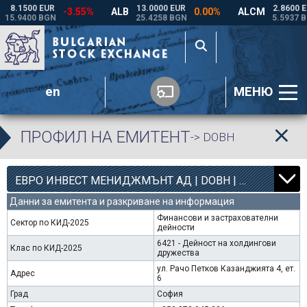
en
МЕНЮ
ПРОФИЛ НА ЕМИТЕНТ
-> DOBH
8
4363
ЕВРО ИНВЕСТ МЕНИДЖМЪНТ АД | DOBH |
0.00%
Данни за емитента и разкриване на информация
Финансови и застрахователни
Сектор по КИД-2025
дейности
6421 - Дейност на холдингови
Клас по КИД-2025
дружества
ул. Рачо Петков Казанджията 4, ет.
Адрес
6
Град
София