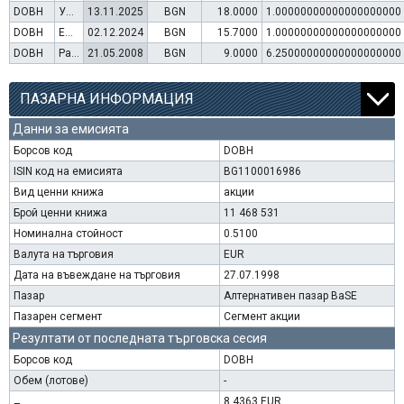
DOBH
Увеличение на капитал (упражняване на варанти)
13.11.2025
BGN
18.0000
1.00000000000000000000
DOBH
Емисия варанти
02.12.2024
BGN
15.7000
1.00000000000000000000
DOBH
Раздаване на дивидент
21.05.2008
BGN
9.0000
6.25000000000000000000
ПАЗАРНА ИНФОРМАЦИЯ
Данни за емисията
Борсов код
DOBH
ISIN код на емисията
BG1100016986
Вид ценни книжа
акции
Брой ценни книжа
11 468 531
Номинална стойност
0.5100
Валута на търговия
EUR
Дата на въвеждане на търговия
27.07.1998
Пазар
Алтернативен пазар BaSE
Пазарен сегмент
Сегмент акции
Резултати от последната търговска сесия
Борсов код
DOBH
Обем (лотове)
-
8.4363 EUR