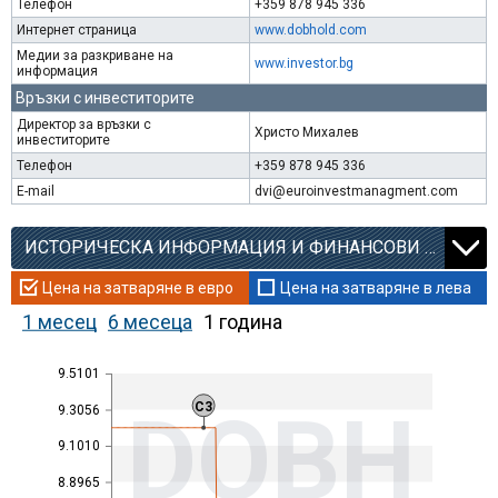
Телефон
+359 878 945 336
Интернет страница
www.dobhold.com
Медии за разкриване на
www.investor.bg
информация
Връзки с инвеститорите
Директор за връзки с
Христо Михалев
инвеститорите
Телефон
+359 878 945 336
E-mail
dvi@euroinvestmanagment.com
ИСТОРИЧЕСКА ИНФОРМАЦИЯ И ФИНАНСОВИ КОЕФИЦИЕНТИ
Цена на затваряне в евро
Цена на затваряне в лева
1 месец
6 месеца
1 година
9.5101
DOBH
C3
9.3056
9.1010
8.8965