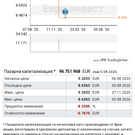
Евро инвест
8.6920
EU
8.4874
8.436
07.08 ´25
11.11 ´25
23.02 ´26
05.06 ´26
34 342
17 171
виж в
Пазарна капитализация *:
96 751 968
EUR
към 5.08.2026
Начална цена
9.2033
EUR
06.08.2025
Последна цена
8.4363
EUR
05.08.2026
Макс. цена
9.2033
EUR
27.11.2025
Мин. цена
8.4363
EUR
05.08.2026
Процентно изменение
-8.3340
%
-
Стойностно изменение
-0.7670
EUR
-
* Пазарната капитализация се изчислява като произведение от броя
акции, регистриран в Централен депозитар (с изключение на случая, когато
емисията се намира в процес на увеличение на капитала с резерви), и