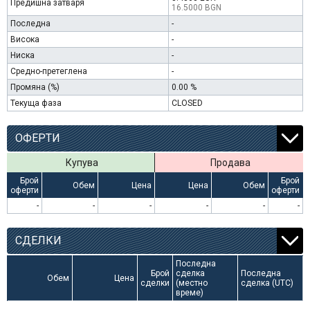
Предишна затваря
16.5000 BGN
Последна
-
Висока
-
Ниска
-
Средно-претеглена
-
Промяна (%)
0.00 %
Текуща фаза
CLOSED
ОФЕРТИ
Купува
Продава
Брой
Брой
Обем
Цена
Цена
Обем
оферти
оферти
-
-
-
-
-
-
СДЕЛКИ
Последна
Брой
сделка
Последна
Обем
Цена
сделки
(местно
сделка (UTC)
време)